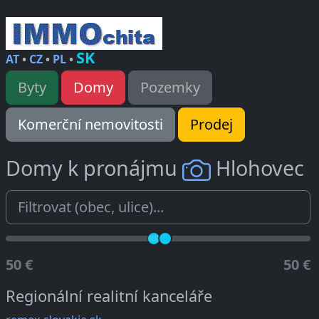
SK
AT
•
CZ
•
PL
•
Byty
Domy
Pozemky
Komerční nemovitosti
Prodej
Domy k pronájmu
Hlohovec
50 €
50 €
Regionální realitní kanceláře