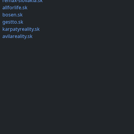
remax-slovakia.sk
allforlife.sk
bosen.sk
gestto.sk
karpatyreality.sk
avilareality.sk