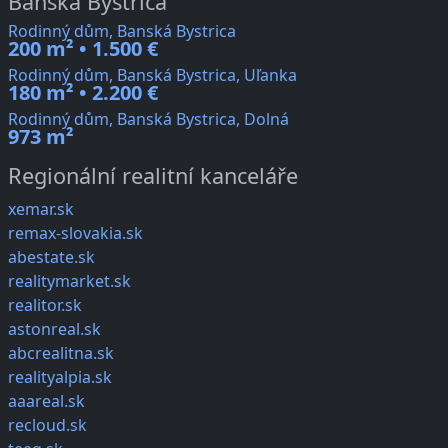
Banská Bystrica
Rodinný dům, Banská Bystrica
200 m² • 1.500 €
Rodinný dům, Banská Bystrica, Uľanka
180 m² • 2.200 €
Rodinný dům, Banská Bystrica, Dolná
973 m²
Regionální realitní kanceláře
xemar.sk
remax-slovakia.sk
abestate.sk
realitymarket.sk
realitor.sk
astonreal.sk
abcrealitna.sk
realityalpia.sk
aaareal.sk
recloud.sk