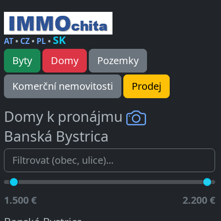
SK
AT
•
CZ
•
PL
•
Byty
Domy
Pozemky
Komerční nemovitosti
Prodej
Domy k pronájmu
Banská Bystrica
1.500 €
2.200 €