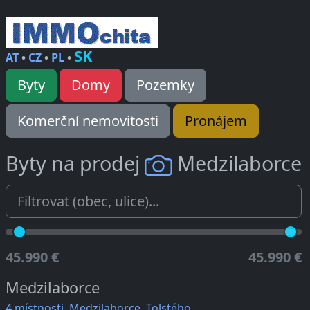
SK
AT
•
CZ
•
PL
•
Byty
Domy
Pozemky
Komerční nemovitosti
Pronájem
Byty na prodej
Medzilaborce
45.990 €
45.990 €
Medzilaborce
4 místnosti, Medzilaborce, Tolstého