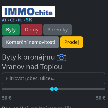
SK
AT
•
CZ
•
PL
•
Byty
Domy
Pozemky
Komerční nemovitosti
Prodej
Byty k pronájmu
Vranov nad Topľou
50 €
50 €