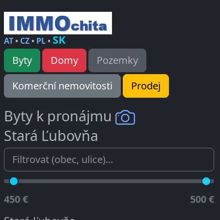
SK
AT
•
CZ
•
PL
•
Byty
Domy
Pozemky
Komerční nemovitosti
Prodej
Byty k pronájmu
Stará Ľubovňa
450 €
500 €