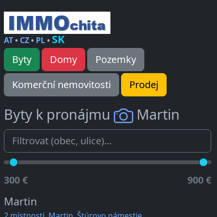
SK
AT
•
CZ
•
PL
•
Byty
Domy
Pozemky
Komerční nemovitosti
Prodej
Byty k pronájmu
Martin
300 €
900 €
Martin
2 místnosti, Martin, Štúrovo námestie