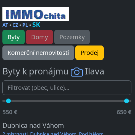
SK
AT
•
CZ
•
PL
•
Byty
Domy
Pozemky
Komerční nemovitosti
Prodej
Byty k pronájmu
Ilava
550 €
650 €
Dubnica nad Váhom
2 místnosti, Dubnica nad Váhom, Pod hájom