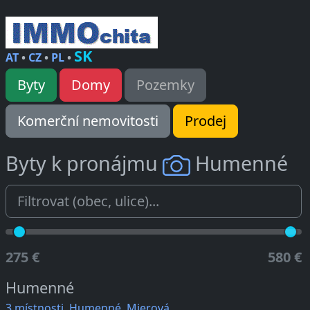
SK
AT
•
CZ
•
PL
•
Byty
Domy
Pozemky
Komerční nemovitosti
Prodej
Byty k pronájmu
Humenné
275 €
580 €
Humenné
3 místnosti, Humenné, Mierová