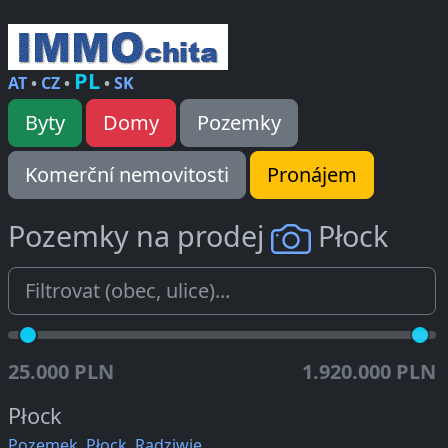
PL
AT
•
CZ
•
•
SK
Byty
Domy
Pozemky
Komerční nemovitosti
Pronájem
Pozemky na prodej
Płock
25.000 PLN
1.920.000 PLN
Płock
Pozemek, Płock, Radziwie