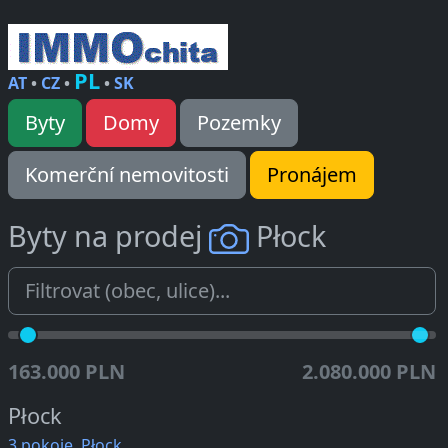
PL
AT
•
CZ
•
•
SK
Byty
Domy
Pozemky
Komerční nemovitosti
Pronájem
Byty na prodej
Płock
163.000 PLN
2.080.000 PLN
Płock
3 pokoje, Płock