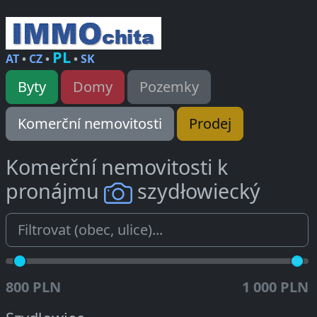
PL
AT
•
CZ
•
•
SK
Byty
Domy
Pozemky
Komerční nemovitosti
Prodej
Komerční nemovitosti k
pronájmu
szydłowiecký
800 PLN
1 000 PLN