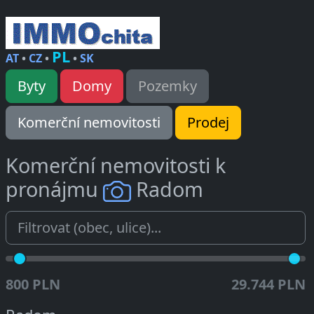
PL
AT
•
CZ
•
•
SK
Byty
Domy
Pozemky
Komerční nemovitosti
Prodej
Komerční nemovitosti k
pronájmu
Radom
800 PLN
29.744 PLN