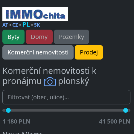
PL
AT
•
CZ
•
•
SK
Byty
Domy
Pozemky
Komerční nemovitosti
Prodej
Komerční nemovitosti k
pronájmu
plonský
1 180 PLN
41 500 PLN