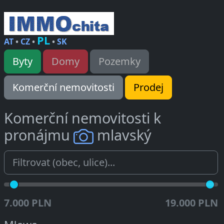
PL
AT
•
CZ
•
•
SK
Byty
Domy
Pozemky
Komerční nemovitosti
Prodej
Komerční nemovitosti k
pronájmu
mlavský
7.000 PLN
19.000 PLN