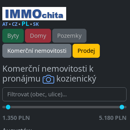
PL
AT
•
CZ
•
•
SK
Byty
Domy
Pozemky
Komerční nemovitosti
Prodej
Komerční nemovitosti k
pronájmu
kozienický
1.350 PLN
5.180 PLN