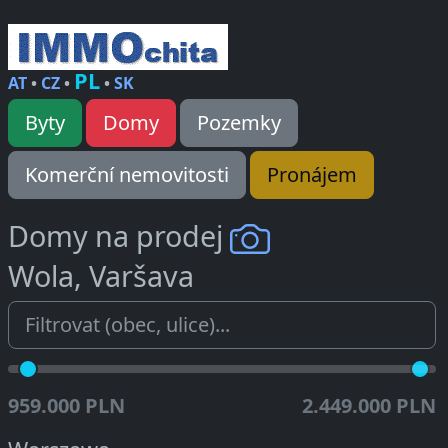
PL
AT
•
CZ
•
•
SK
Byty
Domy
Pozemky
Komerční nemovitosti
Pronájem
Domy na prodej
Wola, Varšava
959.000 PLN
2.449.000 PLN