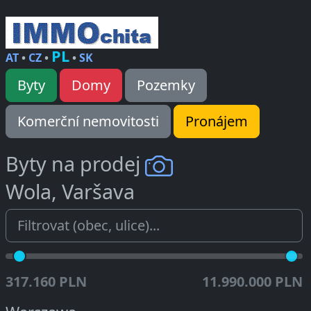
PL
AT
•
CZ
•
•
SK
Byty
Domy
Pozemky
Komerční nemovitosti
Pronájem
Byty na prodej
Wola, Varšava
317.160 PLN
11.990.000 PLN