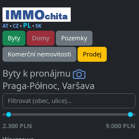
PL
AT
•
CZ
•
•
SK
Byty
Domy
Pozemky
Komerční nemovitosti
Prodej
Byty k pronájmu
Praga-Północ, Varšava
2.300 PLN
9.000 PLN