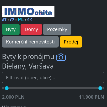
PL
AT
•
CZ
•
•
SK
Byty
Domy
Pozemky
Komerční nemovitosti
Prodej
Byty k pronájmu
Bielany, Varšava
2.000 PLN
11.900 PLN