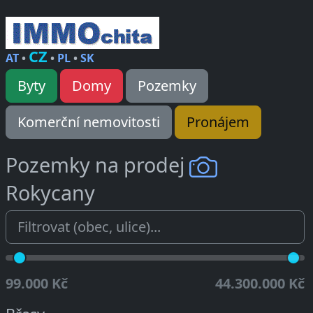
CZ
AT
•
•
PL
•
SK
Byty
Domy
Pozemky
Komerční nemovitosti
Pronájem
Pozemky na prodej
Rokycany
99.000 Kč
44.300.000 Kč