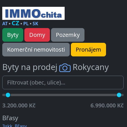
CZ
AT
•
•
PL
•
SK
Byty
Domy
Pozemky
Komerční nemovitosti
Pronájem
Byty na prodej
Rokycany
3.200.000 Kč
6.990.000 Kč
Břasy
3+kk, Břasy