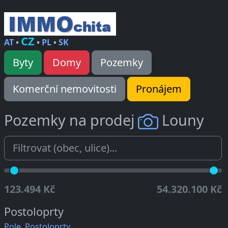
CZ
AT
•
•
PL
•
SK
Byty
Domy
Pozemky
Komerční nemovitosti
Pronájem
Pozemky na prodej
Louny
123.494 Kč
54.320.100 Kč
Postoloprty
Pole, Postoloprty