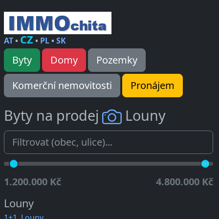
CZ
AT
•
•
PL
•
SK
Byty
Domy
Pozemky
Komerční nemovitosti
Pronájem
Byty na prodej
Louny
1.200.000 Kč
4.800.000 Kč
Louny
1+1, Louny