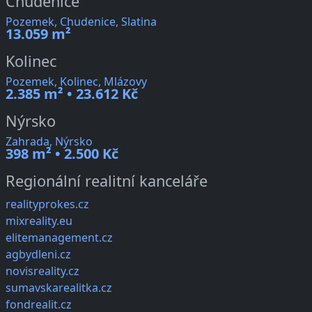
Chudenice
Pozemek, Chudenice, Slatina
13.059 m²
Kolinec
Pozemek, Kolinec, Mlázovy
2.385 m² • 23.612 Kč
Nýrsko
Zahrada, Nýrsko
398 m² • 2.500 Kč
Regionální realitní kanceláře
realityprokes.cz
mixreality.eu
elitemanagement.cz
agbydleni.cz
novisreality.cz
sumavskarealitka.cz
fondrealit.cz