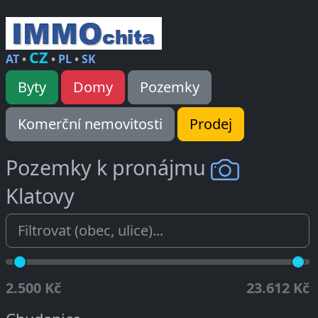
CZ
AT
•
•
PL
•
SK
Byty
Domy
Pozemky
Komerční nemovitosti
Prodej
Pozemky k pronájmu
Klatovy
2.500 Kč
23.612 Kč