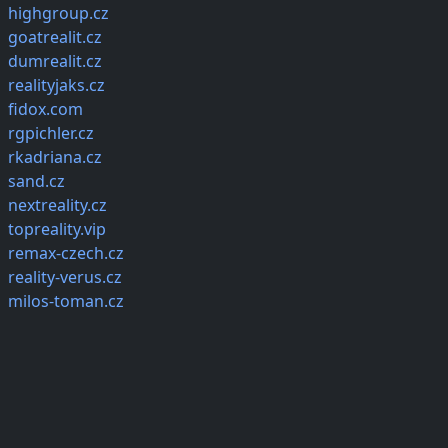
highgroup.cz
goatrealit.cz
dumrealit.cz
realityjaks.cz
fidox.com
rgpichler.cz
rkadriana.cz
sand.cz
nextreality.cz
topreality.vip
remax-czech.cz
reality-verus.cz
milos-toman.cz