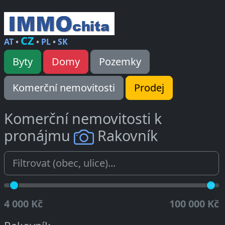
CZ
AT
•
•
PL
•
SK
Byty
Domy
Pozemky
Komerční nemovitosti
Prodej
Komerční nemovitosti k
pronájmu
Rakovník
4 000 Kč
100 000 Kč