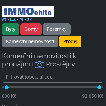
CZ
AT
•
•
PL
•
SK
Byty
Domy
Pozemky
Komerční nemovitosti
Prodej
Komerční nemovitosti k
pronájmu
Prostějov
800 Kč
92.050 Kč