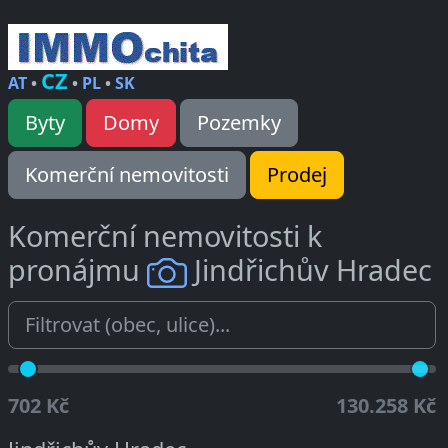
CZ
AT
•
•
PL
•
SK
Byty
Domy
Pozemky
Komerční nemovitosti
Prodej
Komerční nemovitosti k
pronájmu
Jindřichův Hradec
702 Kč
130.258 Kč