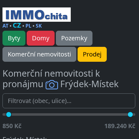
CZ
AT
•
•
PL
•
SK
Byty
Domy
Pozemky
Komerční nemovitosti
Prodej
Komerční nemovitosti k
pronájmu
Frýdek-Místek
850 Kč
189.240 Kč