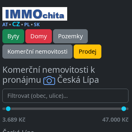
CZ
AT
•
•
PL
•
SK
Byty
Domy
Pozemky
Komerční nemovitosti
Prodej
Komerční nemovitosti k
pronájmu
Česká Lípa
3.689 Kč
47.000 Kč