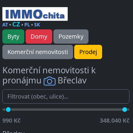
CZ
AT
•
•
PL
•
SK
Byty
Domy
Pozemky
Komerční nemovitosti
Prodej
Komerční nemovitosti k
pronájmu
Břeclav
990 Kč
348.040 Kč