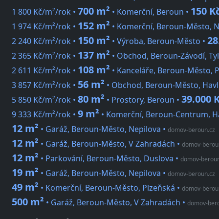
700 m²
150 K
1 800 Kč/m²/rok •
• Komerční, Beroun •
152 m²
1 974 Kč/m²/rok •
• Komerční, Beroun-Město, 
150 m²
28
2 240 Kč/m²/rok •
• Výroba, Beroun-Město •
137 m²
2 365 Kč/m²/rok •
• Obchod, Beroun-Závodí, Ty
108 m²
2 611 Kč/m²/rok •
• Kanceláře, Beroun-Město, 
56 m²
3 857 Kč/m²/rok •
• Obchod, Beroun-Město, Havl
80 m²
39.000 
5 850 Kč/m²/rok •
• Prostory, Beroun •
9 m²
9 333 Kč/m²/rok •
• Komerční, Beroun-Centrum, Ha
12 m²
• Garáž, Beroun-Město, Nepilova
•
domov-beroun.cz
12 m²
• Garáž, Beroun-Město, V Zahradách
•
domov-berou
12 m²
• Parkování, Beroun-Město, Duslova
•
domov-beroun
19 m²
• Garáž, Beroun-Město, Nepilova
•
domov-beroun.cz
49 m²
• Komerční, Beroun-Město, Plzeňská
•
domov-berou
500 m²
• Garáž, Beroun-Město, V Zahradách
•
domov-bero