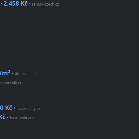
2.458 Kč
 •
•
remax-czech.cz
č/m²
•
dumrealit.cz
•
dumrealit.cz
0 Kč
•
havereality.cz
Kč
•
havereality.cz