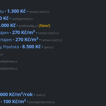
1.300 Kč
tu •
•
remax-czech.cz
0 Kč
•
realityprostor.cz
.000 Kč
•
(New!)
profitreality.cz
270 Kč/m²
Hájem •
•
remax-czech.cz
270 Kč/m²
d Hájem •
•
remax-czech.cz
8.500 Kč
y, Plzeňská •
•
qara.cz
.cz
alitylenner.cz
alitylenner.cz
600 Kč/m²/rok
•
reali.cz
100 Kč/m²
 •
•
pronajemprostor.cz