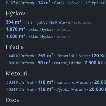
14 m²
2 107 Kč/m²/rok •
• Garáž, Hořovice, U Štěpánků
Hýskov
394 m²
• Hala, Hýskov, Na Krétě
•
domov-beroun.cz
1.876 m²
• Sklad, Hýskov
•
archacs.cz
1.900 m²
• Sklad, Hýskov
•
archacs.cz
Hředle
753 m²
120 K
1 440 Kč/m²/rok •
• Komerční, Hředle •
50 m²
7.500 Kč
1 800 Kč/m²/rok •
• Ostatní, Hředle •
Mezouň
118 m²
20.00
2 034 Kč/m²/rok •
• Kanceláře, Mezouň •
118 m²
20.000 
2 034 Kč/m²/rok •
• Výroba, Mezouň •
Osov