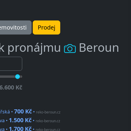
movitosti
Prodej
 k pronájmu
Beroun
6.600 Kč
700 Kč
ařská •
•
reko-beroun.cz
1.500 Kč
va •
•
reko-beroun.cz
1.700 Kč
va •
•
reko-beroun.cz