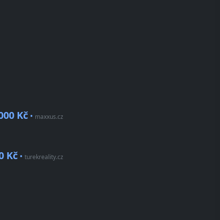
000 Kč
•
maxxus.cz
0 Kč
•
turekreality.cz