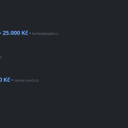
25.000 Kč
 •
•
home4people.cz
cz
0 Kč
•
remax-czech.cz