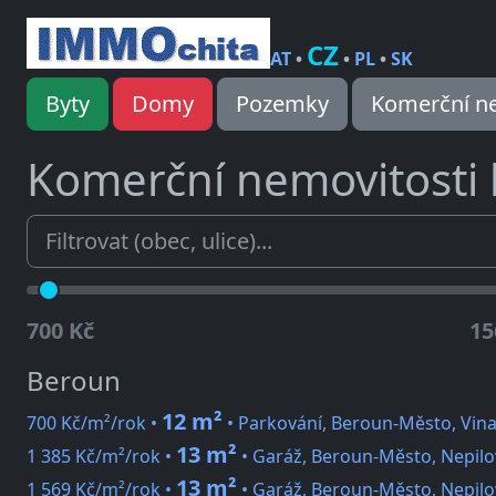
CZ
AT
•
•
PL
•
SK
Byty
Domy
Pozemky
Komerční ne
Komerční nemovitosti
700 Kč
15
Beroun
12 m²
700 Kč/m²/rok •
• Parkování, Beroun-Město, Vin
13 m²
1 385 Kč/m²/rok •
• Garáž, Beroun-Město, Nepilo
13 m²
1 569 Kč/m²/rok •
• Garáž, Beroun-Město, Nepilo