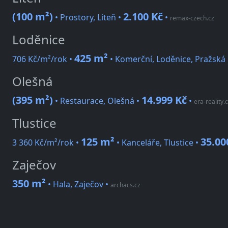
(100 m²)
2.100 Kč
• Prostory, Liteň •
•
remax-czech.cz
Loděnice
425 m²
706 Kč/m²/rok •
• Komerční, Loděnice, Pražská
Olešná
(395 m²)
14.999 Kč
• Restaurace, Olešná •
•
era-reality.
Tlustice
125 m²
35.00
3 360 Kč/m²/rok •
• Kanceláře, Tlustice •
Zaječov
350 m²
• Hala, Zaječov
•
archacs.cz