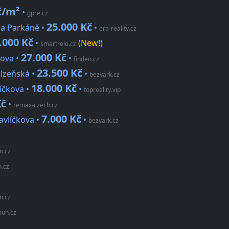
č/m²
•
gpre.cz
25.000 Kč
Na Parkáně •
•
era-reality.cz
.000 Kč
•
(New!)
smartrelo.cz
27.000 Kč
lova •
•
findeo.cz
23.500 Kč
Plzeňská •
•
bezvark.cz
18.000 Kč
íčkova •
•
topreality.vip
Kč
•
remax-czech.cz
7.000 Kč
vlíčkova •
•
bezvark.cz
n.cz
.cz
n.cz
un.cz