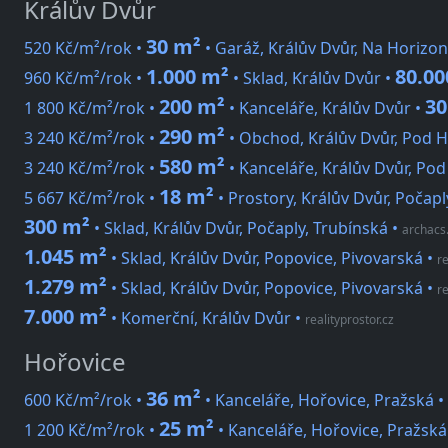
Králův Dvůr
30 m²
520 Kč/m²/rok •
• Garáž, Králův Dvůr, Na Horizon
1.000 m²
80.00
960 Kč/m²/rok •
• Sklad, Králův Dvůr •
200 m²
30
1 800 Kč/m²/rok •
• Kanceláře, Králův Dvůr •
290 m²
3 240 Kč/m²/rok •
• Obchod, Králův Dvůr, Pod 
580 m²
3 240 Kč/m²/rok •
• Kanceláře, Králův Dvůr, Po
18 m²
5 667 Kč/m²/rok •
• Prostory, Králův Dvůr, Počapl
300 m²
• Sklad, Králův Dvůr, Počaply, Trubínská
•
archacs
1.045 m²
• Sklad, Králův Dvůr, Popovice, Pivovarská
•
re
1.279 m²
• Sklad, Králův Dvůr, Popovice, Pivovarská
•
re
7.000 m²
• Komerční, Králův Dvůr
•
realityprostor.cz
Hořovice
36 m²
600 Kč/m²/rok •
• Kanceláře, Hořovice, Pražská •
25 m²
1 200 Kč/m²/rok •
• Kanceláře, Hořovice, Pražská