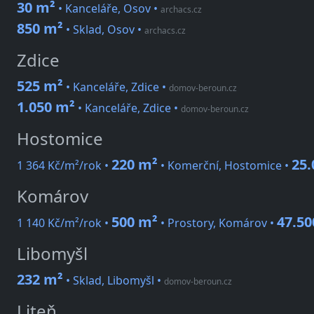
30 m²
• Kanceláře, Osov
•
archacs.cz
850 m²
• Sklad, Osov
•
archacs.cz
Zdice
525 m²
• Kanceláře, Zdice
•
domov-beroun.cz
1.050 m²
• Kanceláře, Zdice
•
domov-beroun.cz
Hostomice
220 m²
25.
1 364 Kč/m²/rok •
• Komerční, Hostomice •
Komárov
500 m²
47.50
1 140 Kč/m²/rok •
• Prostory, Komárov •
Libomyšl
232 m²
• Sklad, Libomyšl
•
domov-beroun.cz
Liteň