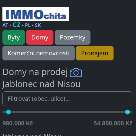
CZ
AT
•
•
PL
•
SK
Byty
Domy
Pozemky
Komerční nemovitosti
Pronájem
Domy na prodej
Jablonec nad Nisou
980.000 Kč
54.800.000 Kč