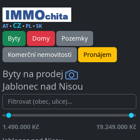
CZ
AT
•
•
PL
•
SK
Byty
Domy
Pozemky
Komerční nemovitosti
Pronájem
Byty na prodej
Jablonec nad Nisou
1.490.000 Kč
19.249.000 Kč