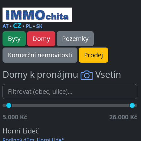
CZ
AT
•
•
PL
•
SK
Byty
Domy
Pozemky
Komerční nemovitosti
Prodej
Domy k pronájmu
Vsetín
5.000 Kč
26.000 Kč
Horní Lideč
Rodinný dům, Horní Lideč