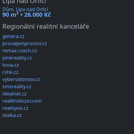
Lípa nad Orlicí
Dům, Lípa nad Orlicí
90 m² • 26.000 Kč
Regionální realitní kanceláře
genera.cz
pronajemprostor.cz
remax-czech.cz
pinkreality.cz
kova.cz
rshk.cz
vybersidomov.cz
smsreality.cz
idealnet.cz
realitnidozor.com
realityuo.cz
staika.cz