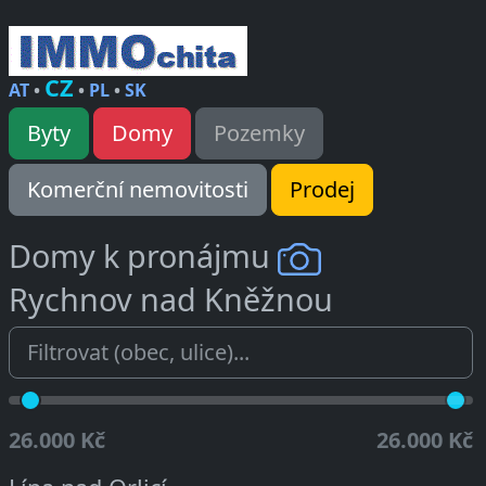
CZ
AT
•
•
PL
•
SK
Byty
Domy
Pozemky
Komerční nemovitosti
Prodej
Domy k pronájmu
Rychnov nad Kněžnou
26.000 Kč
26.000 Kč