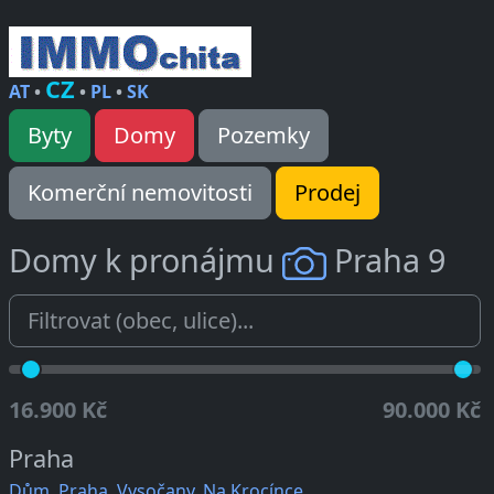
CZ
AT
•
•
PL
•
SK
Byty
Domy
Pozemky
Komerční nemovitosti
Prodej
Domy k pronájmu
Praha 9
16.900 Kč
90.000 Kč
Praha
Dům, Praha, Vysočany, Na Krocínce