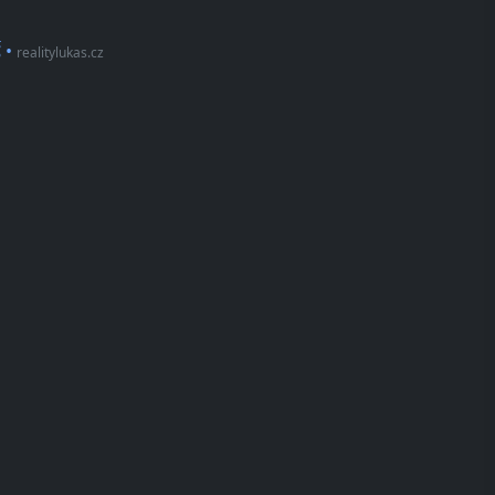
č
•
realitylukas.cz