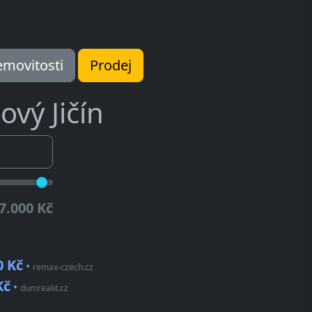
movitosti
Prodej
ový Jičín
7.000 Kč
0 Kč
•
remax-czech.cz
Kč
•
dumrealit.cz