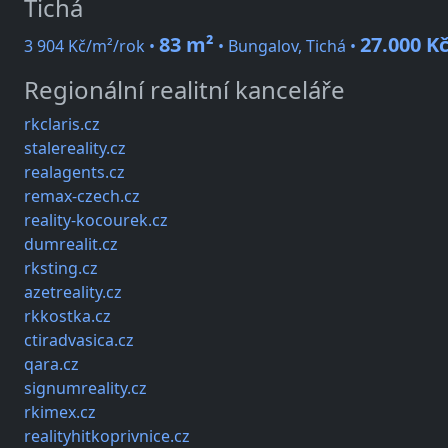
Tichá
83 m²
27.000 K
3 904 Kč/m²/rok •
• Bungalov, Tichá •
Regionální realitní kanceláře
rkclaris.cz
stalereality.cz
realagents.cz
remax-czech.cz
reality-kocourek.cz
dumrealit.cz
rksting.cz
azetreality.cz
rkkostka.cz
ctiradvasica.cz
qara.cz
signumreality.cz
rkimex.cz
realityhitkoprivnice.cz