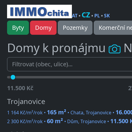
CZ
AT
•
•
PL
•
SK
Byty
Domy
Pozemky
Komerční ne
Domy k pronájmu
N
11.500 Kč
2
Trojanovice
165 m²
16.00
1 164 Kč/m²/rok •
• Chata, Trojanovice •
60 m²
11.500 
2 300 Kč/m²/rok •
• Dům, Trojanovice •