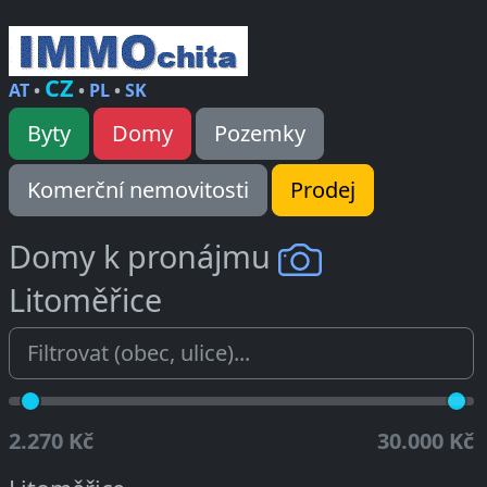
CZ
AT
•
•
PL
•
SK
Byty
Domy
Pozemky
Komerční nemovitosti
Prodej
Domy k pronájmu
Litoměřice
2.270 Kč
30.000 Kč