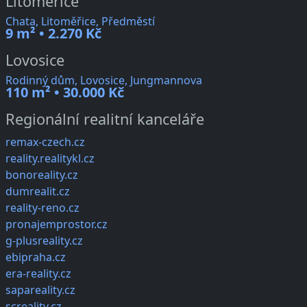
Litoměřice
Chata, Litoměřice, Předměstí
9 m² • 2.270 Kč
Lovosice
Rodinný dům, Lovosice, Jungmannova
110 m² • 30.000 Kč
Regionální realitní kanceláře
remax-czech.cz
reality.realitykl.cz
bonoreality.cz
dumrealit.cz
reality-reno.cz
pronajemprostor.cz
g-plusreality.cz
ebipraha.cz
era-reality.cz
sapareality.cz
screality.cz