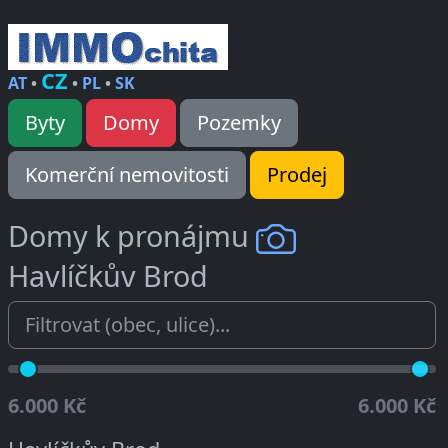
CZ
AT
•
•
PL
•
SK
Byty
Domy
Pozemky
Komerční nemovitosti
Prodej
Domy k pronájmu
Havlíčkův Brod
6.000 Kč
6.000 Kč