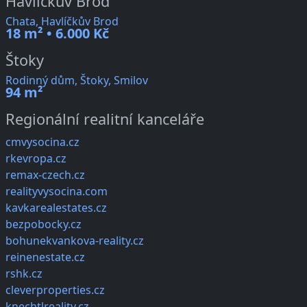
Havlíčkův Brod
Chata, Havlíčkův Brod
18 m² • 6.000 Kč
Štoky
Rodinný dům, Štoky, Smilov
94 m²
Regionální realitní kanceláře
cmvysocina.cz
rkevropa.cz
remax-czech.cz
realityvysocina.com
kavkarealestates.cz
bezpobocky.cz
bohunekvankova-reality.cz
reinenestate.cz
rshk.cz
cleverproperties.cz
knechtlreality.cz