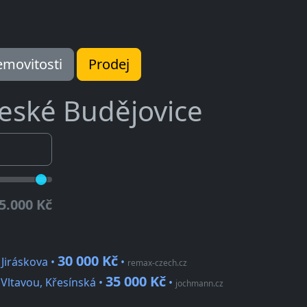
movitosti
Prodej
eské Budějovice
5.000 Kč
30 000 Kč
Jiráskova •
•
remax-czech.cz
35 000 Kč
Vltavou, Křesínská •
•
jochmann.cz