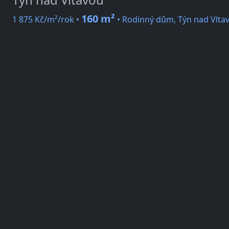
160 m²
1 875 Kč/m²/rok •
• Rodinný dům, Týn nad Vltav