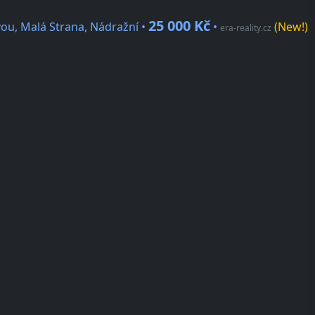
25 000 Kč
ou, Malá Strana, Nádražní •
•
(New!)
era-reality.cz