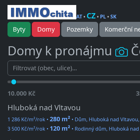
CZ
AT
•
•
PL
•
SK
Byty
Domy
Pozemky
Komerční ne
Domy k pronájmu
Č
10.000 Kč
3
Hluboká nad Vltavou
280 m²
1 286 Kč/m²/rok •
• Dům, Hluboká nad Vltavou, 
120 m²
3 500 Kč/m²/rok •
• Rodinný dům, Hluboká nad 