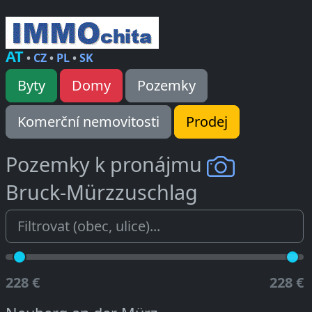
AT
•
CZ
•
PL
•
SK
Byty
Domy
Pozemky
Komerční nemovitosti
Prodej
Pozemky k pronájmu
Bruck-Mürzzuschlag
228 €
228 €