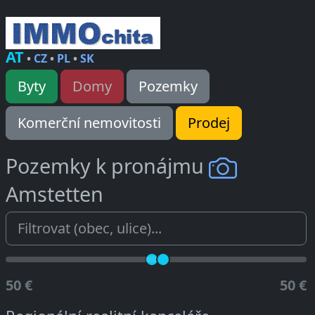
AT
•
CZ
•
PL
•
SK
Byty
Domy
Pozemky
Komerční nemovitosti
Prodej
Pozemky k pronájmu
Amstetten
50 €
50 €