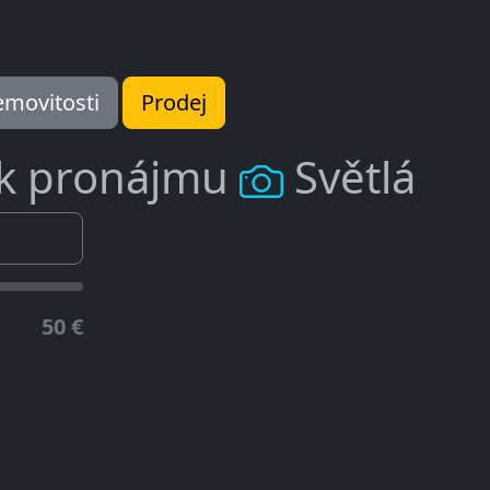
movitosti
Prodej
 k pronájmu
Světlá
50 €