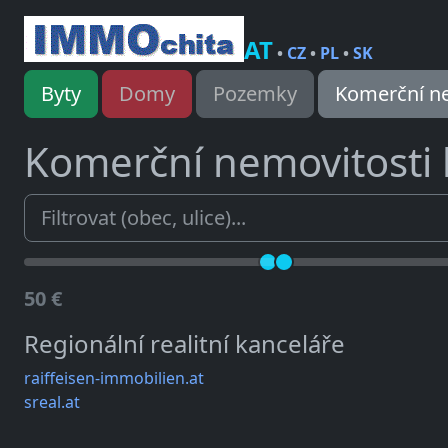
AT
•
CZ
•
PL
•
SK
Byty
Domy
Pozemky
Komerční ne
Komerční nemovitosti
50 €
Regionální realitní kanceláře
raiffeisen-immobilien.at
sreal.at