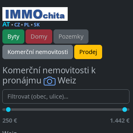
AT
•
CZ
•
PL
•
SK
Byty
Domy
Pozemky
Komerční nemovitosti
Prodej
Komerční nemovitosti k
pronájmu
Weiz
250 €
1.442 €