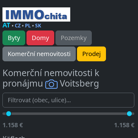
AT
•
CZ
•
PL
•
SK
Byty
Domy
Pozemky
Komerční nemovitosti
Prodej
Komerční nemovitosti k
pronájmu
Voitsberg
1.158 €
1.158 €