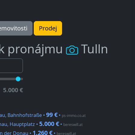
movitosti
Prodej
 k pronájmu
Tulln
5.000 €
99 €
nau, Bahnhofstraße •
•
ps-immo.co.at
5.000 €
nau, Hauptplatz •
•
bereswill.at
1.260 €
an der Donau •
•
bereswill.at