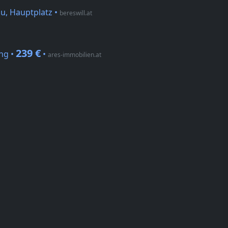
u, Hauptplatz
•
bereswill.at
239 €
ing •
•
ares-immobilien.at