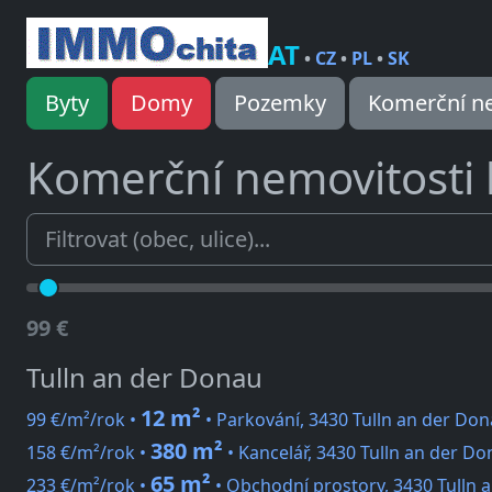
AT
•
CZ
•
PL
•
SK
Byty
Domy
Pozemky
Komerční ne
Komerční nemovitosti
99 €
Tulln an der Donau
12 m²
99 €/m²/rok •
• Parkování, 3430 Tulln an der Do
380 m²
158 €/m²/rok •
• Kancelář, 3430 Tulln an der Do
65 m²
233 €/m²/rok •
• Obchodní prostory, 3430 Tulln 