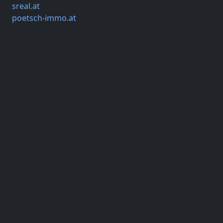
sreal.at
poetsch-immo.at