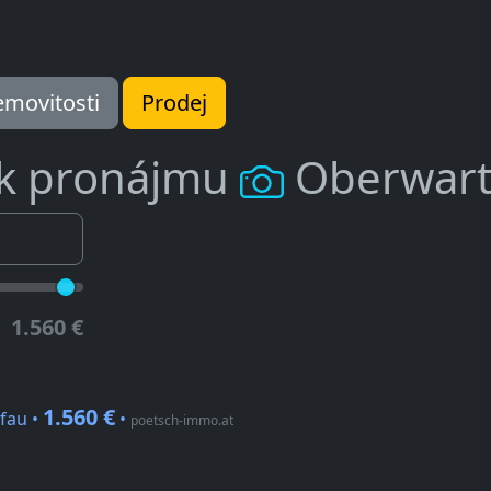
movitosti
Prodej
 k pronájmu
Oberwar
1.560 €
1.560 €
fau •
•
poetsch-immo.at