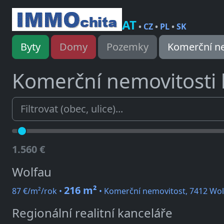
AT
•
CZ
•
PL
•
SK
Byty
Domy
Pozemky
Komerční ne
Komerční nemovitosti
1.560 €
Wolfau
216 m²
87 €/m²/rok •
• Komerční nemovitost, 7412 Wol
Regionální realitní kanceláře