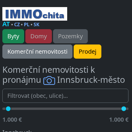
AT
•
CZ
•
PL
•
SK
Byty
Domy
Pozemky
Komerční nemovitosti
Prodej
Komerční nemovitosti k
pronájmu
Innsbruck-město
1.000 €
1.000 €