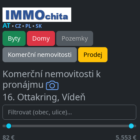
AT
•
CZ
•
PL
•
SK
Byty
Domy
Pozemky
Komerční nemovitosti
Prodej
Komerční nemovitosti k
pronájmu
16. Ottakring, Vídeň
82 €
5.553 €