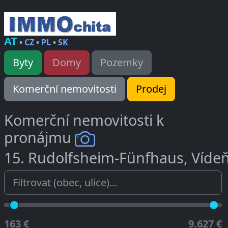
AT
•
CZ
•
PL
•
SK
Byty
Domy
Pozemky
Komerční nemovitosti
Prodej
Komerční nemovitosti k
pronájmu
15. Rudolfsheim-Fünfhaus, Víde
163 €
9.627 €